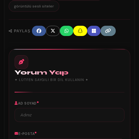
görüntülü sesli siteler
PAYLAŞ
Yorum Yap
✦ LÜTFEN SAYGILI BIR DIL KULLANIN ✦
*
AD SOYAD
*
E-POSTA