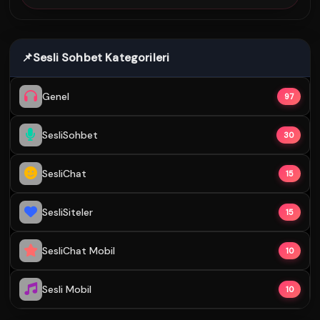
📌
Sesli Sohbet Kategorileri
Genel
97
SesliSohbet
30
SesliChat
15
SesliSiteler
15
SesliChat Mobil
10
Sesli Mobil
10