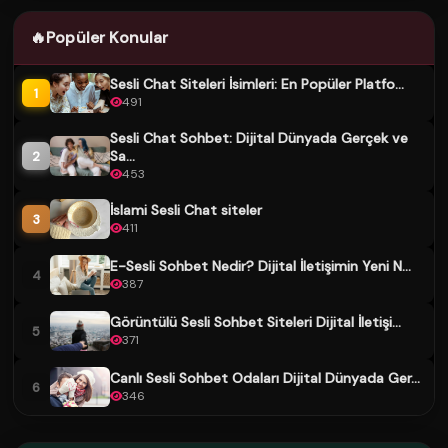
🔥
Popüler Konular
Sesli Chat Siteleri İsimleri: En Popüler Platfo...
1
491
Sesli Chat Sohbet: Dijital Dünyada Gerçek ve
Sa...
2
453
İslami Sesli Chat siteler
3
411
E-Sesli Sohbet Nedir? Dijital İletişimin Yeni N...
4
387
Görüntülü Sesli Sohbet Siteleri Dijital İletişi...
5
371
Canlı Sesli Sohbet Odaları Dijital Dünyada Ger...
6
346