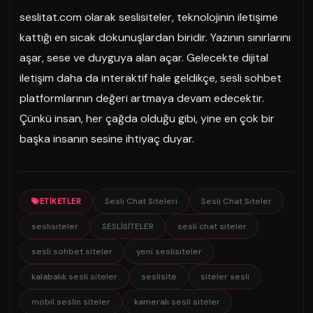
seslitat.com olarak seslisiteler, teknolojinin iletişime
kattığı en sıcak dokunuşlardan biridir. Yazının sınırlarını
aşar, sese ve duyguya alan açar. Gelecekte dijital
iletişim daha da interaktif hale geldikçe, sesli sohbet
platformlarının değeri artmaya devam edecektir.
Çünkü insan, her çağda olduğu gibi, yine en çok bir
başka insanın sesine ihtiyaç duyar.
Sesli Chat Siteleri
Sesli Chat Siteler
ETIKETLER
seslisiteler
SESLİSİTELER
sesli chat siteler
sesli sohbet siteler
yeni seslisiteler
kalabalık sesli siteler
seslisite
siteler sesli
mobil seslin siteler
kameralı sesli siteler