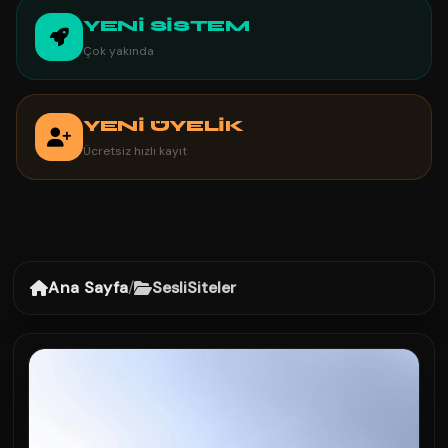
YENİ SİSTEM
Çok yakında
YENİ ÜYELİK
Ücretsiz hızlı kayıt
Ana Sayfa
/
SesliSiteler