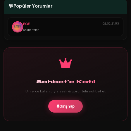
💬
Popüler Yorumlar
ECE
02.02 21:53
seslisiteler
Sohbet'e Katıl
Binlerce kullanıcıyla sesli & görüntülü sohbet et
Giriş Yap