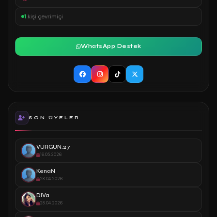
1
kişi çevrimiçi
WhatsApp Destek
SON ÜYELER
VURGUN.27
16.05.2026
KenaN
28.04.2026
DiVa
28.04.2026