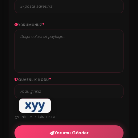
*
YORUMUNUZ
*
GÜVENLIK KODU
YENILEMEK IÇIN TIKLA
Yorumu Gönder