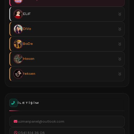
ELiF
DiVa
BaDe
Hasan
teksen
İLETIŞIM
uzmanpanel@outlook.com
0541 814 36 08