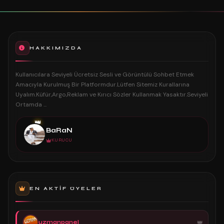
HAKKIMIZDA
Kullanıcılara Seviyeli Ücretsiz Sesli ve Görüntülü Sohbet Etmek
Amacıyla Kurulmuş Bir Platformdur.Lütfen Sitemiz Kurallarına
Uyalım.Küfür,Argo,Reklam ve Kırıcı Sözler Kullanmak Yasaktır.Seviyeli
Ortamda ...
👑
BaRaN
KURUCU
EN AKTIF ÜYELER
uzmanpanel