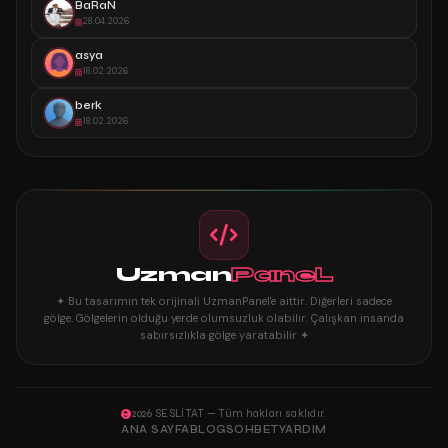
BaRaN
28.04.2026
asya
18.02.2026
berk
18.02.2026
Uzman
PaneL
✦ Bu tasarımın tek orijinali UzmanPanel'e aittir. Diğerleri sadece
gölge. Gölgelerin olduğu yerde olumsuzluk olabilir. Çalışkan insanda
sabırsızlıkla gölge yaratabilir ✦
2026 SESLİTAT — Tüm hakları saklıdır.
ANA SAYFA
BLOG
SOHBET
YARDIM