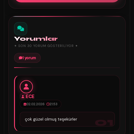
Yorumlar
✦ SON 30 YORUM GÖSTERILIYOR ✦
1 yorum
ECE
02.02.2026
21:53
01
çok güzel olmuş teşekürler