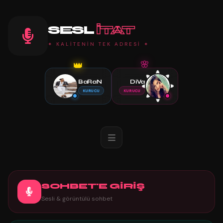
SESL
ITAT
✦ KALİTENİN TEK ADRESİ ✦
👑
🌸
BaRaN
DiVa
KURUCU
KURUCU
SOHBET'E GİRİŞ
Sesli & görüntülü sohbet