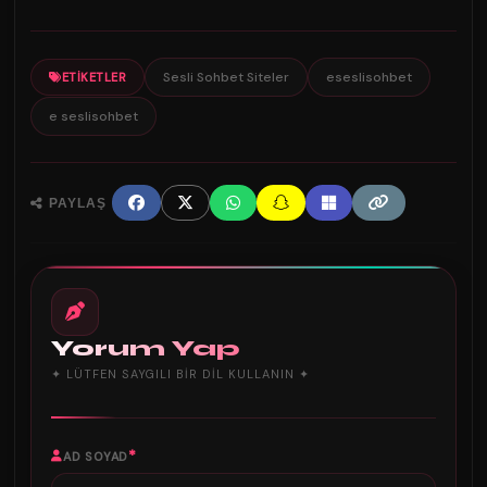
Sesli Sohbet Siteler
eseslisohbet
ETIKETLER
e seslisohbet
PAYLAŞ
Yorum Yap
✦ LÜTFEN SAYGILI BIR DIL KULLANIN ✦
*
AD SOYAD