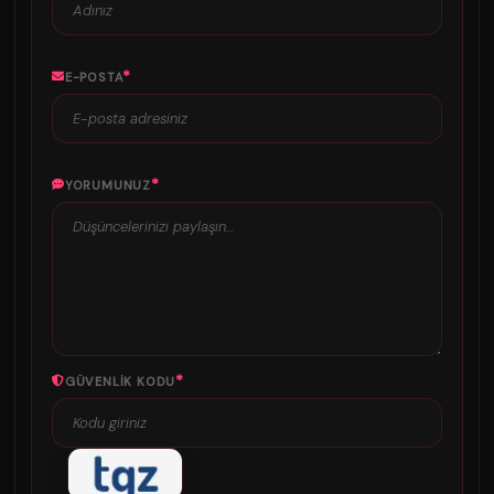
*
E-POSTA
*
YORUMUNUZ
*
GÜVENLIK KODU