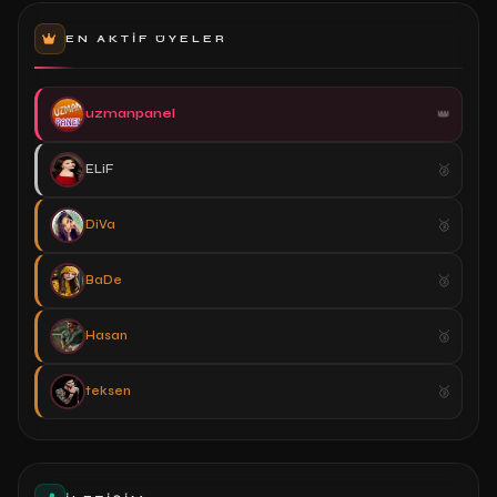
EN AKTIF ÜYELER
uzmanpanel
ELiF
DiVa
BaDe
Hasan
teksen