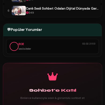
Canlı Sesli Sohbet Odaları Dijital Dünyada Ger...
6
349
💬
Popüler Yorumlar
ECE
02.02 21:53
seslisiteler
Sohbet'e Katıl
Binlerce kullanıcıyla sesli & görüntülü sohbet et