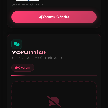
YENILEMEK IÇIN TIKLA
Yorumu Gönder
Yorumlar
✦ SON 30 YORUM GÖSTERILIYOR ✦
0 yorum