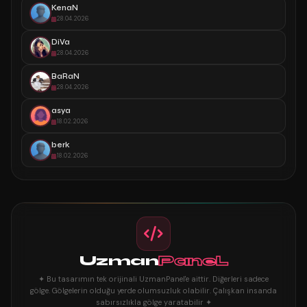
KenaN
28.04.2026
DiVa
28.04.2026
BaRaN
28.04.2026
asya
18.02.2026
berk
18.02.2026
Uzman
PaneL
✦ Bu tasarımın tek orijinali UzmanPanel'e aittir. Diğerleri sadece
gölge. Gölgelerin olduğu yerde olumsuzluk olabilir. Çalışkan insanda
sabırsızlıkla gölge yaratabilir ✦