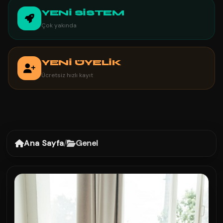
YENİ SİSTEM
Çok yakında
YENİ ÜYELİK
Ücretsiz hızlı kayıt
Ana Sayfa
/
Genel