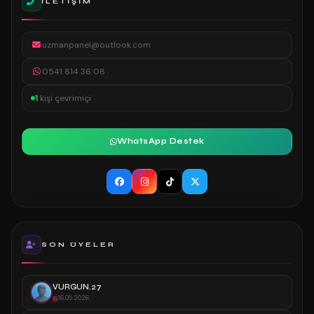
İLETIŞIM
uzmanpanel@outlook.com
0541 814 36 08
1
kişi çevrimiçi
WhatsApp Destek
SON ÜYELER
VURGUN.27
16.05.2026