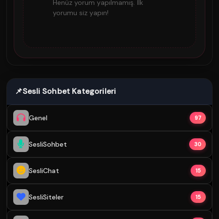
Henüz yorum yapılmamış. İlk
yorumu siz yapın!
📌
Sesli Sohbet Kategorileri
Genel
97
SesliSohbet
30
SesliChat
15
SesliSiteler
15