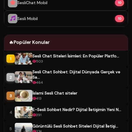
SesliChat Mobil
10
Sesli Mobil
10
🔥
Popüler Konular
Sesli Chat Siteleri İsimleri: En Popüler Platfo...
1
503
Sesli Chat Sohbet: Dijital Dünyada Gerçek ve
Sa...
2
464
İslami Sesli Chat siteler
3
413
E-Sesli Sohbet Nedir? Dijital İletişimin Yeni N...
4
391
Görüntülü Sesli Sohbet Siteleri Dijital İletişi...
5
374