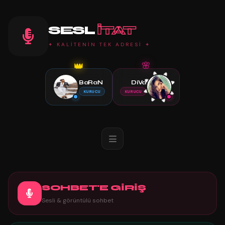
SESL
ITAT
✦ KALİTENİN TEK ADRESİ ✦
👑
🌸
BaRaN
DiVa
KURUCU
KURUCU
SOHBET'E GİRİŞ
Sesli & görüntülü sohbet